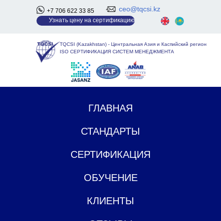
ceo@tqcsi.kz
+7 706 622 33 85
У
знать цену на сертификацию
TQCSI (Kazakhstan)
-
Центральная Азия и Каспийский регион
ISO СЕРТИФИКАЦИЯ СИСТЕМ МЕНЕДЖМЕНТА
ГЛАВНАЯ
СТАНДАРТЫ
СЕРТИФИКАЦИЯ
ОБУЧЕНИЕ
КЛИЕНТЫ